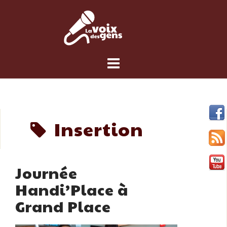
Skip
to
content
Insertion
Journée
Handi’Place à
Grand Place