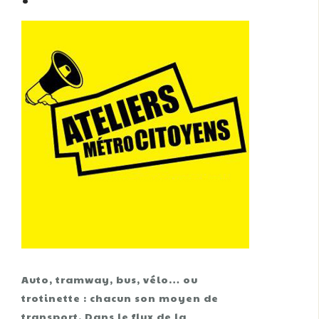
Auto, tramway, bus, vélo… ou
trotinette : chacun son moyen de
transport. Dans le flux de la