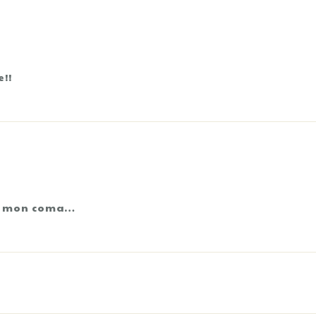
e!!
e à mon coma…