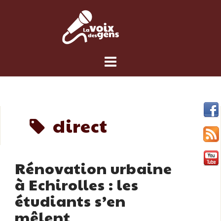
Skip
to
content
direct
Rénovation urbaine
à Echirolles : les
étudiants s’en
mêlent