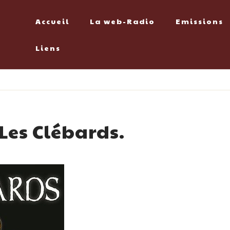
Accueil
La web-Radio
Emissions
Liens
Les Clébards.