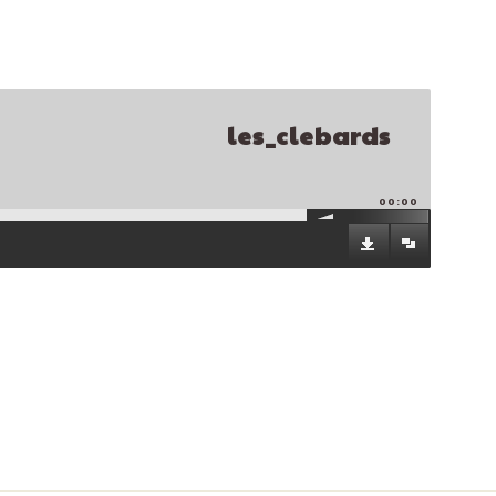
les_clebards
00:00