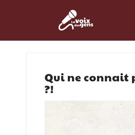
Skip
to
content
Qui ne connait
?!