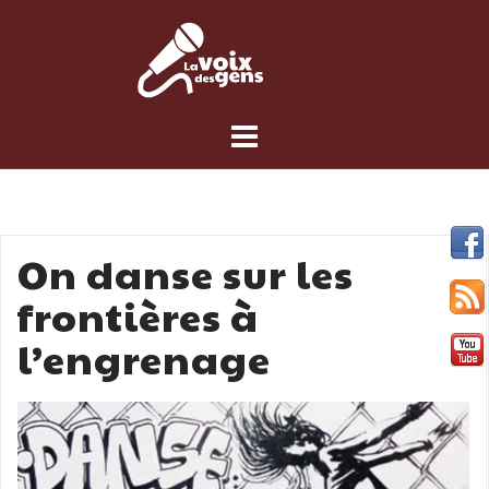
Skip
to
content
On danse sur les
frontières à
l’engrenage