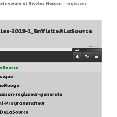
cle vivant et Nicolas Masson – regisseur
lles-2019-1_EnVisiteALaSource
00:00
LaSource
usique
oneRouge
masson-regisseur-generale
ahl-Programmateur
tsDeLaSource