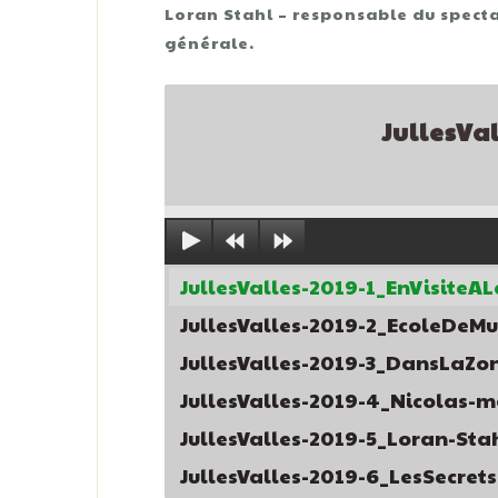
Loran Stahl – responsable du specta
générale.
JullesVa
JullesValles-2019-1_EnVisiteA
JullesValles-2019-2_EcoleDeM
JullesValles-2019-3_DansLaZ
JullesValles-2019-4_Nicolas-
JullesValles-2019-5_Loran-St
JullesValles-2019-6_LesSecre