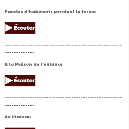
Paroles d’habitants pendant le forum
___________________________________________________
_____________
A la Maison de l’enfance
___________________________________________________
_____________
Au Plateau