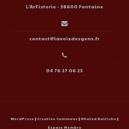
L'ArTisterie - 38600 Fontaine
contact@lavoixdesgens.fr
04 76 27 06 23
WordPress
|
Creative Commons
|
Khaled Baitiche
|
Espace Membre