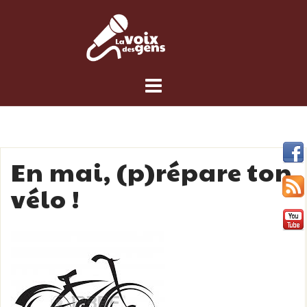
Skip
to
content
En mai, (p)répare ton
vélo !