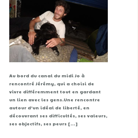
Au bord du canal du midi Jo à
rencontré Jérémy, qui a choisi de
vivre différemment tout en gardant
un lien avec les gens.Une rencontre
autour d’un idéal de liberté, en
découvrant ses difficultés, ses valeurs,
ses objectifs, ses peurs […]