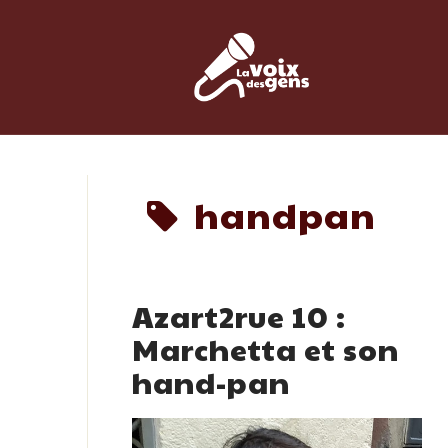
Skip
to
content
handpan
Azart2rue 10 :
Marchetta et son
hand-pan