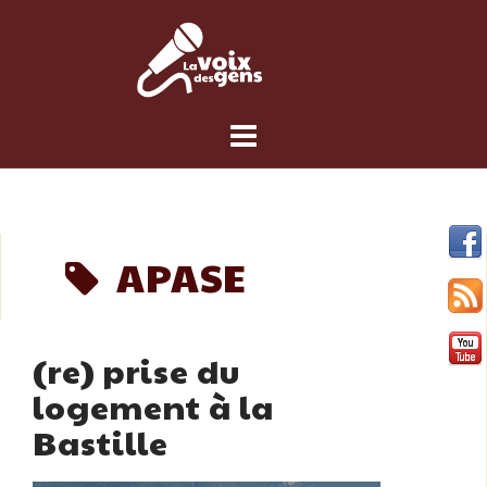
Skip
to
content
APASE
(re) prise du
logement à la
Bastille