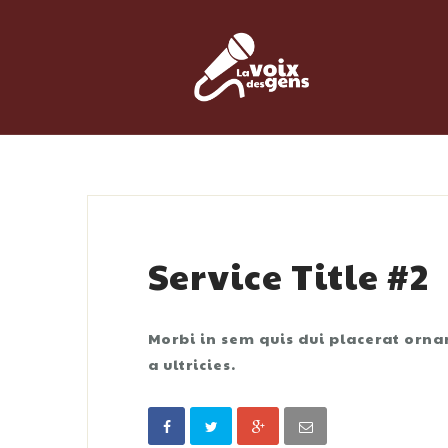
Skip
to
content
Service Title #2
Morbi in sem quis dui placerat orna
a ultricies.