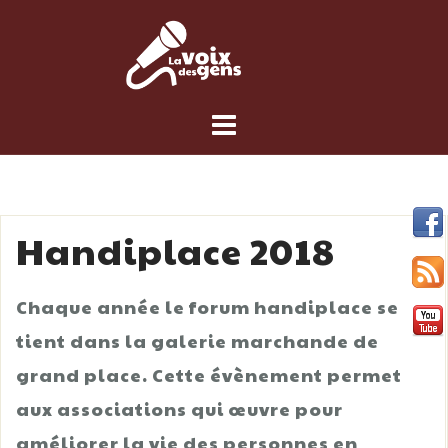
Skip
to
content
Handiplace 2018
Chaque année le forum handiplace se
tient dans la galerie marchande de
grand place. Cette évènement permet
aux associations qui œuvre pour
améliorer la vie des personnes en