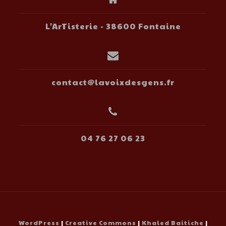
L'ArTisterie - 38600 Fontaine
contact@lavoixdesgens.fr
04 76 27 06 23
WordPress
|
Creative Commons
|
Khaled Baitiche
|