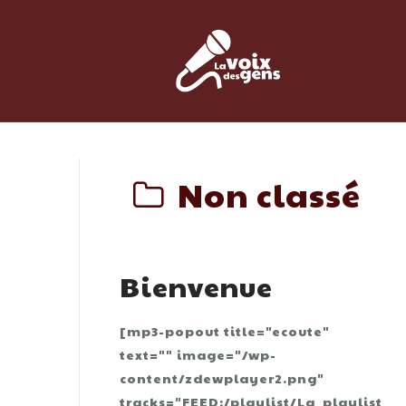
Skip
to
content
Non classé
Bienvenue
[mp3-popout title="ecoute"
text="" image="/wp-
content/zdewplayer2.png"
tracks="FEED:/playlist/La_playlist