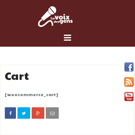
Skip
to
content
Cart
[woocommerce_cart]